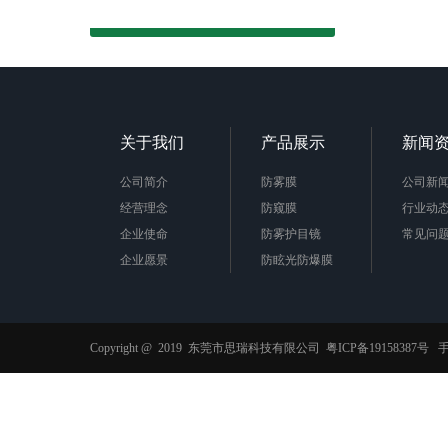
关于我们
产品展示
新闻
公司简介
防雾膜
公司新
经营理念
防窥膜
行业动
企业使命
防雾护目镜
常见问
企业愿景
防眩光防爆膜
企业责任
AB胶膜
公司荣誉
抗菌膜
防蓝光膜
Copyright @ 2019 东莞市思瑞科技有限公司
粤ICP备19158387号
手
功能薄膜
光栅材料