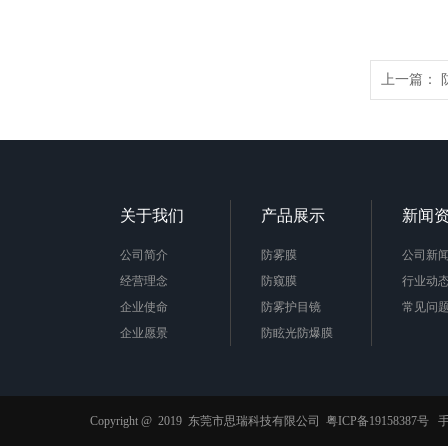
上一篇：
关于我们
产品展示
新闻
公司简介
防雾膜
公司新
经营理念
防窥膜
行业动
企业使命
防雾护目镜
常见问
企业愿景
防眩光防爆膜
企业责任
AB胶膜
公司荣誉
抗菌膜
防蓝光膜
Copyright @ 2019 东莞市思瑞科技有限公司
粤ICP备19158387号
手
功能薄膜