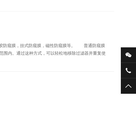
胶防窥膜，挂式防窥膜，磁性防窥膜等。 普通防窥膜
范围内。通过这种方式，可以轻松地移除过滤器并重复使
微
136
TO