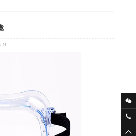
镜
：
44
微
136
TO