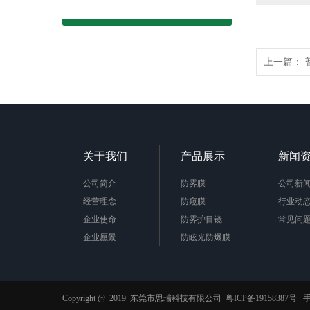
上一篇：
关于我们
产品展示
新闻
公司简介
防雾膜
公司新
经营理念
防窥膜
行业动
企业使命
防雾护目镜
常见问
企业愿景
防眩光防爆膜
企业责任
AB胶膜
公司荣誉
抗菌膜
防蓝光膜
Copyright @ 2019 东莞市思瑞科技有限公司
粤ICP备19158387号
手
功能薄膜