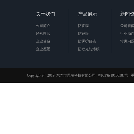
关于我们
产品展示
新闻
公司简介
防雾膜
公司新
经营理念
防窥膜
行业动
企业使命
防雾护目镜
常见问
企业愿景
防眩光防爆膜
企业责任
AB胶膜
公司荣誉
抗菌膜
防蓝光膜
Copyright @ 2019 东莞市思瑞科技有限公司
粤ICP备19158387号
手
功能薄膜
光栅材料