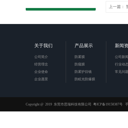
上一篇：
关于我们
产品展示
新闻
公司简介
防雾膜
公司新
经营理念
防窥膜
行业动
企业使命
防雾护目镜
常见问
企业愿景
防眩光防爆膜
企业责任
AB胶膜
公司荣誉
抗菌膜
防蓝光膜
Copyright @ 2019 东莞市思瑞科技有限公司
粤ICP备19158387号
手
功能薄膜
光栅材料